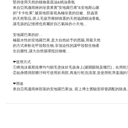
堅持使用天然的植物基底油&精油香氛
來自亞馬遜雨林的珍貴果實''安地羅巴果''&安地斯山脈
的''卡卡杜果'',被當地部落視為極珍貴的抗敏、防蟲害
的天然聖品,搭上毛孩芳療師慎選的天然協調精油香氣,
讓毛孩的記憶裡也有屬於自己氣味的小天地…
安地羅巴果的好…
極親水性的安地羅巴果,是大自然給予的恩賜,用最天然
的方式來軟化甲殼類生物,非強迫性的讓甲殼類生物產
生抗藥性,讓大自然循環抵抗物種…
❤使用方式
①將泡沫幕斯按摩均勻順毛塗抹於毛孩身上(避開眼睛及嘴巴)，在用
②如身體局部髒汙時可使用於局部,再進行乾洗清潔,並使用乾淨溫濕的
❤用途
來自亞馬遜雨林部落的安地羅巴果油, 搭上博士實驗室研發調配的除臭