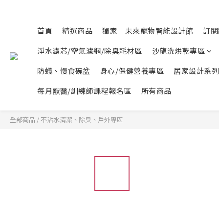
首頁
精選商品
獨家｜未來寵物智能設計館
訂閱
淨水濾芯/空氣濾網/除臭耗材區
沙龍洗烘乾專區
防蟻、慢食碗盆
身心/保健營養專區
居家設計系列
每月獸醫/訓練師課程報名區
所有商品
全部商品
/
不沾水清潔、除臭、戶外專區