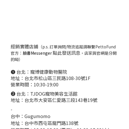
經銷實體店鋪
（p.s. 訂單詢問/物流追蹤請聯繫PettoFund
點此發送訊息
官方：
臉書Messenger
，店家與官網是分開
的呦）
❶ 台北：
寵博健康動物醫院
地址：台北市松山區三民路108-30號1F
營業時間：10:30-19:00
❷ 台北：
TJDOG寵物美容生活館
地址：台北市大安區仁愛路三段143巷19號
-
台中：
Gugumomo
地址：
台中市西屯區龍門路138號