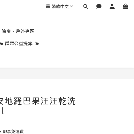
繁體中文
、除臭、戶外專區
🌤️ 群眾公益提案 🌤️
立即購買
w 安地羅巴果汪汪乾洗
l
9，即享免運費