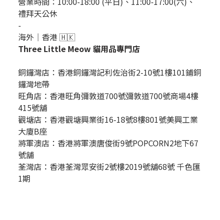
營業時間：10:00-18:00 (平日)、11:00-17:00(六)、
禮拜天公休
-
海外｜香港 🇭🇰
Three Little Meow 貓用品專門店
銅鑼灣店：
香港銅鑼灣記利佐治街2-10號1樓101鋪銅
鑼灣地帶
旺角店：香港旺角彌敦道700號彌敦道700號商場4樓
415號舖
觀塘店：香港觀塘興業街16-18號8樓801號美興工業
大廈B座
將軍澳店：香港將軍澳唐俊街9號POPCORN2地下67
號舖
荃灣店：香港荃灣眾安街2號樓2019號舖68號 千色匯
1期