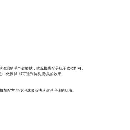
乾淨溫濕的毛巾做擦拭，吹風機搭配著梳子吹乾即可。
毛巾做擦拭,即可達到抗臭,除臭的效果。
,抗菌配方‚能使泡沫幕斯快速潔淨毛孩的肌膚。