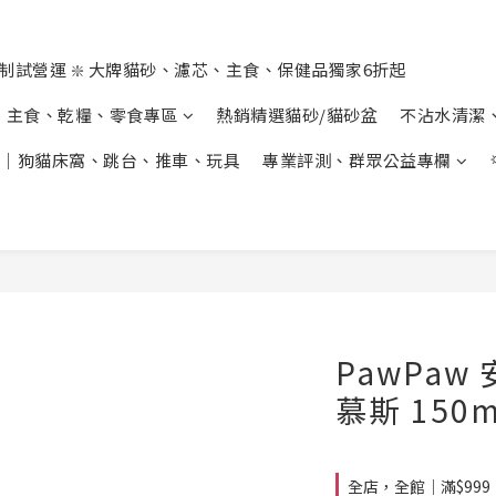
制試營運 ❇️ 大牌貓砂、濾芯、主食、保健品獨家6折起
主食、乾糧、零食專區
熱銷精選貓砂/貓砂盆
不沾水清潔
｜狗貓床窩、跳台、推車、玩具
專業評測、群眾公益專欄
PawPa
慕斯 150m
全店，全館｜滿$99