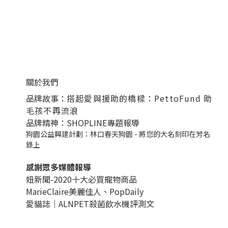
關於我們
品牌故事：
搭起愛與援助的橋樑：PettoFund 助
毛孩不再流浪
品牌精神：SHOPLINE專題報導
狗園公益興建計劃：林口春天狗園 - 將您的大名刻印在芳名
錄上
感謝眾多媒體報導
妞新聞-2020十大必買寵物商品
MarieClaire美麗佳人、
PopDail
y
愛貓誌｜ALNPET殺菌飲水機評測文