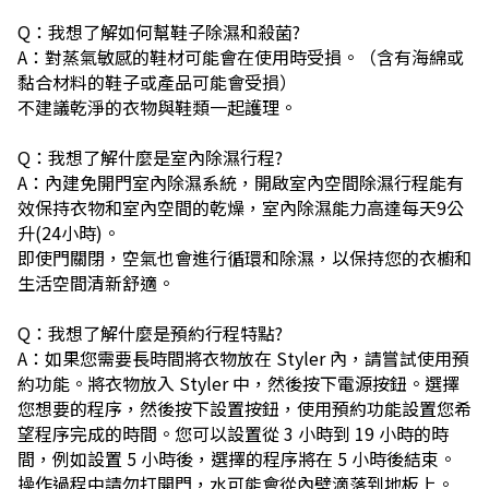
Q：我想了解如何幫鞋子除濕和殺菌?
A：對蒸氣敏感的鞋材可能會在使用時受損。（含有海綿或
黏合材料的鞋子或產品可能會受損）
不建議乾淨的衣物與鞋類一起護理。
Q：我想了解什麼是室內除濕行程?
A：內建免開門室內除濕系統，開啟室內空間除濕行程能有
效保持衣物和室內空間的乾燥，室內除濕能力高達每天9公
升(24小時)。
即使門關閉，空氣也會進行循環和除濕，以保持您的衣櫥和
生活空間清新舒適。
Q：我想了解什麼是預約行程特點?
A：如果您需要長時間將衣物放在 Styler 內，請嘗試使用預
約功能。將衣物放入 Styler 中，然後按下電源按鈕。選擇
您想要的程序，然後按下設置按鈕，使用預約功能設置您希
望程序完成的時間。您可以設置從 3 小時到 19 小時的時
間，例如設置 5 小時後，選擇的程序將在 5 小時後結束。
操作過程中請勿打開門，水可能會從內壁滴落到地板上。