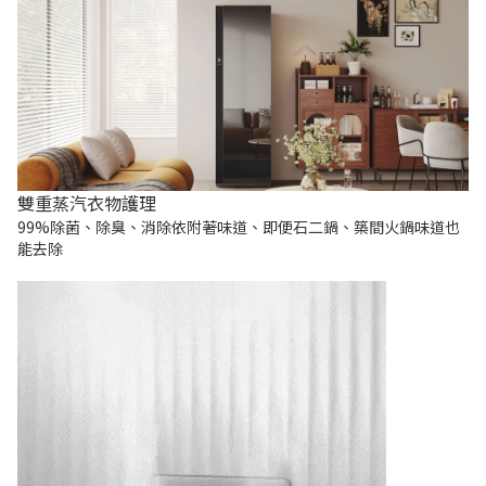
雙重蒸汽衣物護理
99%除菌、除臭、消除依附著味道、即便石二鍋、築間火鍋味道也
能去除