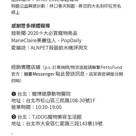
狗園公益興建計劃：林口春天狗園 - 將您的大名刻印在芳名
錄上
感謝眾多媒體報導
妞新聞-2020十大必買寵物商品
MarieClaire美麗佳人、
PopDail
y
愛貓誌｜ALNPET殺菌飲水機評測文
經銷實體店鋪
（p.s. 訂單詢問/物流追蹤請聯繫PettoFund
點此發送訊息
官方：
臉書Messenger
，店家與官網是分開
的呦）
❶ 台北：
寵博健康動物醫院
地址：台北市松山區三民路108-30號1F
營業時間：10:30-19:00
❷ 台北：
TJDOG寵物美容生活館
地址：台北市大安區仁愛路三段143巷19號
-