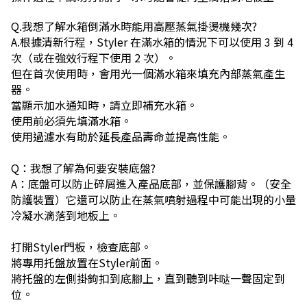
Q.我想了解水箱倒滿水時能用高壓蒸氣掛燙機幾次?
A.根據清新行程，Styler 在滿水箱的情況下可以使用 3 到 4
次（或在強效行程下使用 2 次）。
但在首次使用時，會用光一個滿水箱來填充內部蒸氣產生
器。
當顯示加水通知時，請立即補充水箱。
使用前必須先填滿水箱。
使用過濾水有助於延長產品壽命並提高性能。
Q：我想了解為何要安裝底盤?
A：底盤可以防止碎屑進入產品底部，並保護腳背。（安全
防護裝置）它還可以防止在蒸氣噴射過程中可能出現的小量
冷凝水滴落到地板上。
打開Styler門板，檢查底部。
將專用托盤放置在Styler前面。
將托盤的左側掛鉤扣到底腳上，直到聽到咔哒一聲固定到
位。