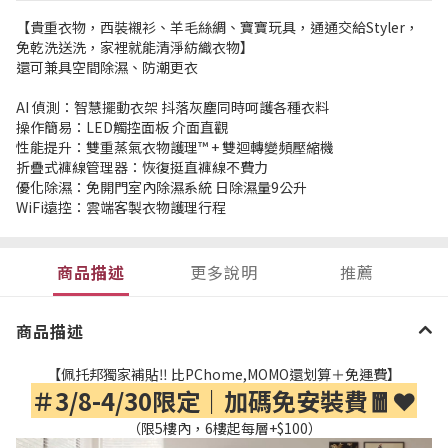
【貴重衣物，西裝襯衫、羊毛絲綢、寶寶玩具，通通交給Styler，
免乾洗送洗，家裡就能清淨紡織衣物】
還可兼具空間除濕、防潮更衣
AI 偵測：智慧擺動衣架 抖落灰塵同時呵護各種衣料
操作簡易：LED觸控面板 介面直觀
性能提升：雙重蒸氣衣物護理™ + 雙迴轉變頻壓縮機
折疊式褲線管理器：恢復挺直褲線不費力
優化除濕：免開門室內除濕系統 日除濕量9公升
WiFi遠控：雲端客製衣物護理行程
商品描述
更多說明
推薦
商品描述
【佩托邦獨家補貼‼️ 比PChome,MOMO還划算＋免運費】
＃3/8-4/30限定｜加碼免安裝費🧧❤️
（限5樓內，6樓起每層+$100）