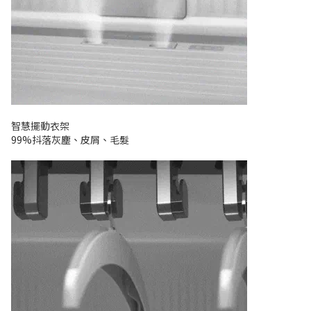
智慧擺動衣架
99%抖落灰塵、皮屑、毛髮