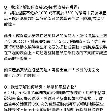
Q：我想了解如何安裝Styler與安裝在哪裡?
A：請在溫度不低於 10℃ 或不高於 35℃ 的環境中安裝該產
品。環境溫度超出建議範圍可能會導致性能下降和/或產品
故障。
此外，確保產品安裝在通風良好的房間內，並保持產品上方
至少 20 公分、側面和後面至少 5 公分的間隙。為了防止在
運行可移動衣架時產生不必要的擺動或震動，請將產品安裝
在平坦的表面上。可通過旋轉產品底部前方的下支腳來調整
產品的平整度。
如果產品安裝在牆壁旁邊，請留出至少 5 公分的側面間
隙，以防止門碰撞。
Q：我想了解如何除臭、除皺和平整衣物?
A：Styler 採用了專利的蒸氣和擺動衣架技術，用於平整皺
褶和去除灰塵及氣味。蒸氣可將灰塵和氣味從衣物上分離，
然後每分鐘運行 350 次的智慧擺動衣架可以輕鬆地將這些
異味去掉。Intertek 的測試顯示，[除塵] 行程能夠從衣物