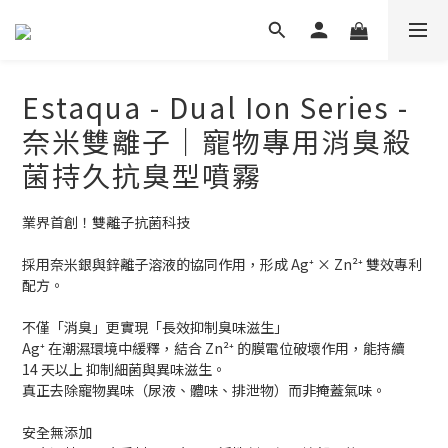
Estaqua - Dual Ion Series -
奈米雙離子｜寵物專用消臭殺
菌持久抗臭型噴霧
業界首創！雙離子抗菌科技
採用奈米銀與鋅離子溶液的協同作用，形成 Ag⁺ × Zn²⁺ 雙效專利
配方。
不僅「消臭」更實現「長效抑制臭味滋生」
Ag⁺ 在潮濕環境中緩釋，結合 Zn²⁺ 的膜電位破壞作用，能持續 
14 天以上 抑制細菌與異味滋生。
真正去除寵物異味（尿液、體味、排泄物）而非掩蓋氣味。
安全無添加