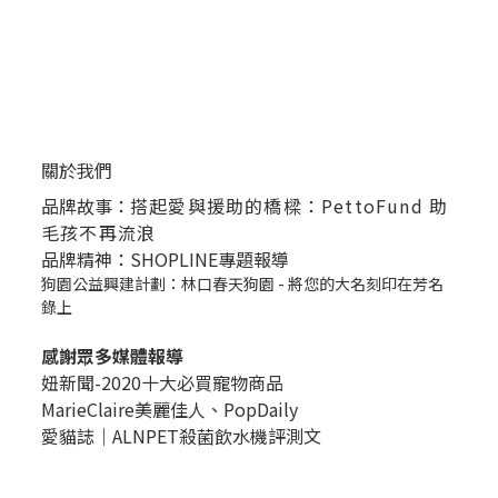
關於我們
品牌故事：
搭起愛與援助的橋樑：PettoFund 助
毛孩不再流浪
品牌精神：SHOPLINE專題報導
狗園公益興建計劃：林口春天狗園 - 將您的大名刻印在芳名
錄上
感謝眾多媒體報導
妞新聞-2020十大必買寵物商品
MarieClaire美麗佳人、
PopDail
y
愛貓誌｜ALNPET殺菌飲水機評測文