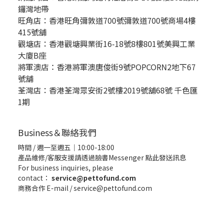
鑼灣地帶
旺角店：香港旺角彌敦道700號彌敦道700號商場4樓
415號舖
觀塘店：香港觀塘興業街16-18號8樓801號美興工業
大廈B座
將軍澳店：香港將軍澳唐俊街9號POPCORN2地下67
號舖
荃灣店：香港荃灣眾安街2號樓2019號舖68號 千色匯
1期
Business＆聯絡我們
時間 / 週一至週五｜10:00-18:00
產品維修/客服支援請透過臉書Messenger
點此發送訊息
For business inquiries, please
contact：
service@pettofund.com
商務合作 E-mail / service@pettofund.com