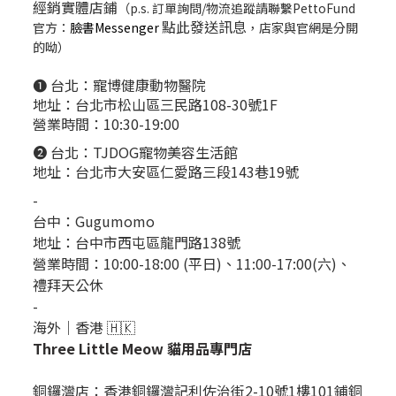
經銷實體店鋪
（p.s. 訂單詢問/物流追蹤請聯繫PettoFund
點此發送訊息
官方：
臉書Messenger
，店家與官網是分開
的呦）
❶ 台北：
寵博健康動物醫院
地址：台北市松山區三民路108-30號1F
營業時間：10:30-19:00
❷ 台北：
TJDOG寵物美容生活館
地址：台北市大安區仁愛路三段143巷19號
-
台中：
Gugumomo
地址：
台中市西屯區龍門路138號
營業時間：10:00-18:00 (平日)、11:00-17:00(六)、
禮拜天公休
-
海外｜香港 🇭🇰
Three Little Meow 貓用品專門店
銅鑼灣店：
香港銅鑼灣記利佐治街2-10號1樓101鋪銅