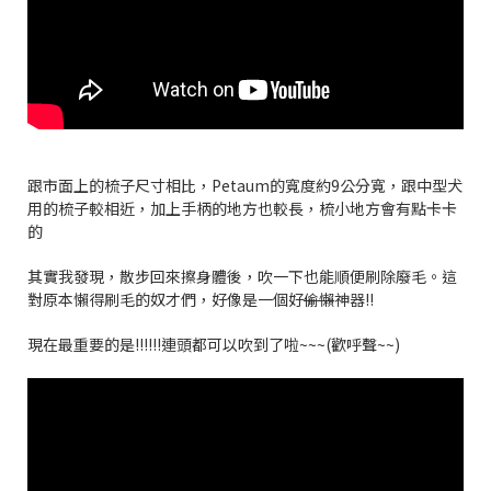
跟市面上的梳子尺寸相比，Petaum的寬度約9公分寬，跟中型犬
用的梳子較相近，加上手柄的地方也較長，梳小地方會有點卡卡
的
其實我發現，散步回來擦身體後，吹一下也能順便刷除廢毛。這
對原本懶得刷毛的奴才們，好像是一個好
偷懶
神器!!
現在最重要的是!!!!!!連頭都可以吹到了啦~~~(歡呼聲~~)