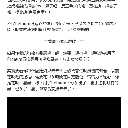
造成毛髮的損害(os：算了吧，反正柴犬的毛一直在換，損害了
毛一樣會換(自暴自棄）)
不過Petaum很貼心的想到這個問題，把溫度控制在40-60度之
間。吹完的地方明顯比較蓬鬆?，也不會死塌的
**雙層毛要怎麼吹？**
如果你養的狗擁有雙層毛，請一定要一邊梳毛一邊吹這次用了
Petaum寵物專用梳毛吹風機，有比較快嗎？？
其實要看你跟什麼比如果柴柴不喜歡或害怕吹風機的聲音，以前
在吹毛的過程中需要花很多時間在固定體位，常常力不從心，像
是在吹一隻蟲一樣。用了Petaum，你多出了一隻手控制眼前的
蟲，也多了一隻手拿零食安撫柴柴了。