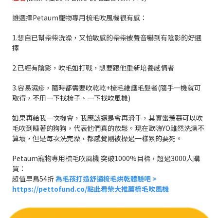
誰選擇Petaum寵物專用梳毛吹風機很有感：
1.想自已幫柴柴洗澡，又怕敏感的柴柴被聲音嚇到有陰影的好選
擇
2.已經有陰影，吹毛如打戰，想要跟他重新培養感情者
3.容易濕疹，隨時都需要吹乾乾+梳毛維護毛髮者(隨手一機就可
取得，不用一下找梳子、一下找吹風機)
如果再給我一次機會，我應該還是會再滑手，其實蠻羨慕可以吹
毛吹到睡著的狗狗，代表他們真的放鬆。現在歐嗨YO雖然洗澡不
算壞，但是每次洗完澡，都感覺剛被操過一樣累的要死。
Petaum寵物專用梳毛吹風機 突破1000%目標，超過3000人購
買：
超值早鳥54折
為毛孩打造舒適梳毛烘乾體驗吧 >
https://pettofund.co/點此看柴大推薦梳毛吹風機