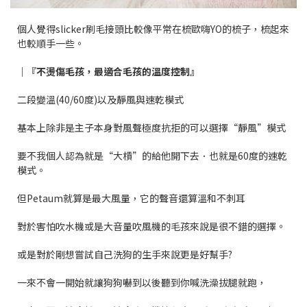
個人覺得slicker刷毛接頭比較像平常在梳歐嗨YO的梳子，梳起來
也較順手一些。
｜『不燙傷毛孩，最適合毛孩的溫度控制』
二段變溫(40/60度)以及靜風與速乾模式
基本上除非是主子本身對風聲極度抗拒的可以選擇“靜風”模式
要不我個人認為就是“大槓”的給他開下去．也就是60度的速乾
模式。
但Petaum就算是最大風量，它的聲音還算溫和不刺耳
對於害怕吹水機或是大音量吹風機的毛孩來說是很不錯的選擇。
或是對於剛想嘗試自己洗狗的生手來說更是好幫手?
一來不會一開始就讓狗狗嚇到以後聽到你喊洗澡拔腿就跑，