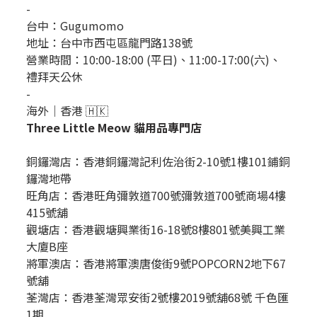
-
台中：
Gugumomo
地址：
台中市西屯區龍門路138號
營業時間：10:00-18:00 (平日)、11:00-17:00(六)、
禮拜天公休
-
海外｜香港 🇭🇰
Three Little Meow 貓用品專門店
銅鑼灣店：
香港銅鑼灣記利佐治街2-10號1樓101鋪銅
鑼灣地帶
旺角店：香港旺角彌敦道700號彌敦道700號商場4樓
415號舖
觀塘店：香港觀塘興業街16-18號8樓801號美興工業
大廈B座
將軍澳店：香港將軍澳唐俊街9號POPCORN2地下67
號舖
荃灣店：香港荃灣眾安街2號樓2019號舖68號 千色匯
1期