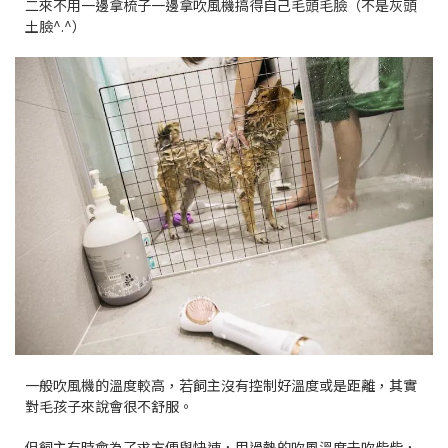
二來不用一邊拿梳子一邊拿吹風機搞得自己毛頭毛臉（不是灰頭
土臉^.^）
一般吹風機的溫度較高，若飼主沒有控制好溫度或是距離，其實
對毛孩子來說會很不舒服。
但飼主有時會為了求方便與快速，用過熱的吹風溫度去吹柴柴，