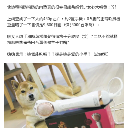
像這種粉嫩粉嫩的肉墊真的很容易讓柴媽們少女心大噴發！???
上網查詢了一下大約430g左右，約2隻手機，0.5隻的正常吹風機
重量瞄了一下售價是9,600日圓（快$3000台幣啊）。
啊女人想手滑時怎樣都覺得價格十分親民（笑）? 二話不說就櫃
檯結帳準備帶回台灣伺候主子們嚕?
嗨嗨表示：這個能吃嗎？？還是這是愛的小手？（皮繃緊）