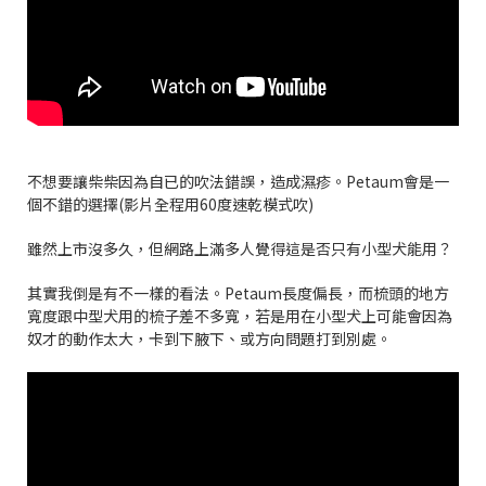
不想要讓柴柴因為自已的吹法錯誤，造成濕疹。Petaum會是一
個不錯的選擇(影片全程用60度速乾模式吹)
雖然上市沒多久，但網路上滿多人覺得這是否只有小型犬能用？
其實我倒是有不一樣的看法。Petaum長度偏長，而梳頭的地方
寬度跟中型犬用的梳子差不多寬，若是用在小型犬上可能會因為
奴才的動作太大，卡到下腋下、或方向問題打到別處。