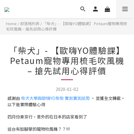
Home
/
部落格列表
/
「柴犬」- 【歐嗨YO體驗課】 Petaum寵物專用梳
毛吹風機 – 搶先試用心得評價
「柴犬」- 【歐嗨YO體驗課】
Petaum寵物專用梳毛吹風機
– 搶先試用心得評價
2020-01-02
感謝由
柴犬大學與歐嗨YO柴柴 實測實測試用
· 並獲全文轉載。
以下是實際體驗心得
四月份東京行，意外的在日本的店家看到了
這台有如腳掌的寵物吹風機？？!!!