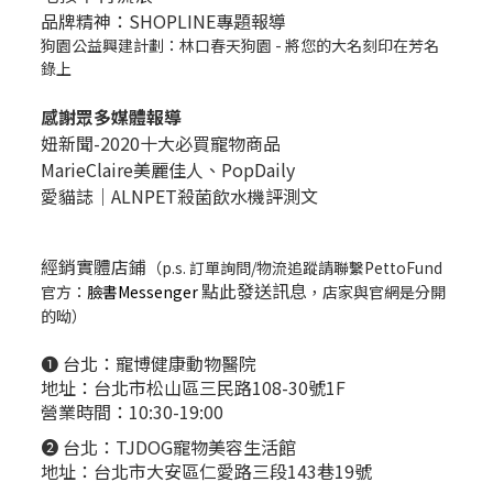
品牌精神：SHOPLINE專題報導
狗園公益興建計劃：林口春天狗園 - 將您的大名刻印在芳名
錄上
感謝眾多媒體報導
妞新聞-2020十大必買寵物商品
MarieClaire美麗佳人、
PopDail
y
愛貓誌｜ALNPET殺菌飲水機評測文
經銷實體店鋪
（p.s. 訂單詢問/物流追蹤請聯繫PettoFund
點此發送訊息
官方：
臉書Messenger
，店家與官網是分開
的呦）
❶ 台北：
寵博健康動物醫院
地址：台北市松山區三民路108-30號1F
營業時間：10:30-19:00
❷ 台北：
TJDOG寵物美容生活館
地址：台北市大安區仁愛路三段143巷19號