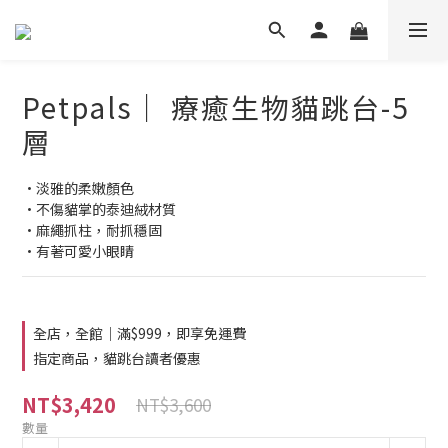
Petpals｜ 療癒生物貓跳台-5
層
•淡雅的柔嫩顏色
•不傷貓掌的泰迪絨材質
•麻繩抓柱，耐抓穩固
•有著可愛小眼睛
全店，全館｜滿$999，即享免運費
指定商品，貓跳台讀者優惠
NT$3,420
NT$3,600
數量