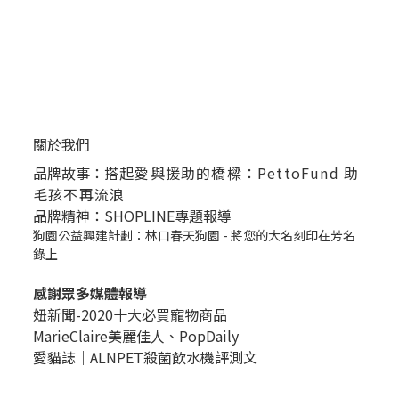
關於我們
品牌故事：
搭起愛與援助的橋樑：PettoFund 助
毛孩不再流浪
品牌精神：SHOPLINE專題報導
狗園公益興建計劃：林口春天狗園 - 將您的大名刻印在芳名
錄上
感謝眾多媒體報導
妞新聞-2020十大必買寵物商品
MarieClaire美麗佳人、
PopDail
y
愛貓誌｜ALNPET殺菌飲水機評測文