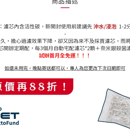
商品描述
：濾芯內含活性碳，新開封使用前建議先
沖水/浸泡
1-2
-
久，擔心過濾效果下降，卻又因為來不及採買濾芯，而將
芯開辦定期配，每3個月自動宅配濾芯*2顆＋奈米銀殺菌濾
試辦首月全免運！！！
如還未用完，晚點寄送都可以，專人為您更改下次日期即可