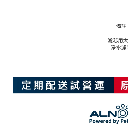
備註
濾芯用太
淨水濾