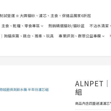
制試營運 ❇️ 大牌貓砂、濾芯、主食、保健品獨家6折起
主食、乾糧、零食專區
熱銷精選貓砂/貓砂盆
不沾水清潔
｜狗貓床窩、跳台、推車、玩具
專業評測、群眾公益專欄
ALNPE
組
商品內含四重過濾濾芯*