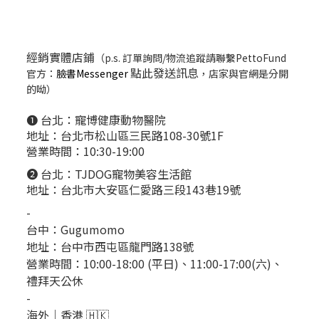
經銷實體店鋪
（p.s. 訂單詢問/物流追蹤請聯繫PettoFund
點此發送訊息
官方：
臉書Messenger
，店家與官網是分開
的呦）
❶ 台北：
寵博健康動物醫院
地址：台北市松山區三民路108-30號1F
營業時間：10:30-19:00
❷ 台北：
TJDOG寵物美容生活館
地址：台北市大安區仁愛路三段143巷19號
-
台中：
Gugumomo
地址：
台中市西屯區龍門路138號
營業時間：10:00-18:00 (平日)、11:00-17:00(六)、
禮拜天公休
-
海外｜香港 🇭🇰