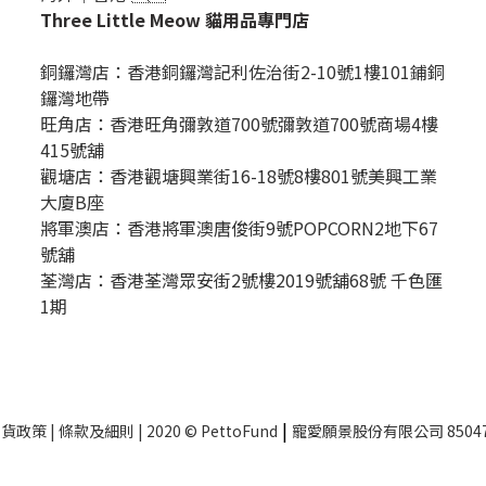
Three Little Meow 貓用品專門店
銅鑼灣店：
香港銅鑼灣記利佐治街2-10號1樓101鋪銅
鑼灣地帶
旺角店：香港旺角彌敦道700號彌敦道700號商場4樓
415號舖
觀塘店：香港觀塘興業街16-18號8樓801號美興工業
大廈B座
將軍澳店：香港將軍澳唐俊街9號POPCORN2地下67
號舖
荃灣店：香港荃灣眾安街2號樓2019號舖68號 千色匯
1期
|
換貨政策
|
條款及細則
| 2020 © PettoFund
寵愛願景股份有限公司 85047