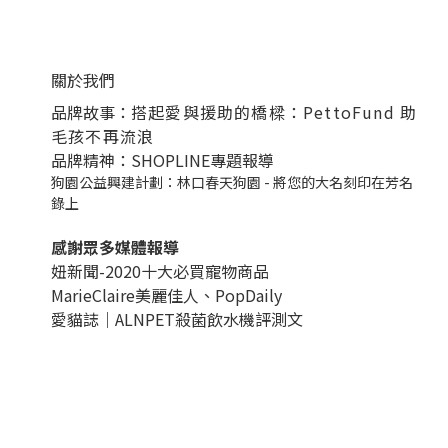
關於我們
品牌故事：
搭起愛與援助的橋樑：PettoFund 助
毛孩不再流浪
品牌精神：SHOPLINE專題報導
狗園公益興建計劃：林口春天狗園 - 將您的大名刻印在芳名
錄上
感謝眾多媒體報導
妞新聞-2020十大必買寵物商品
MarieClaire美麗佳人、
PopDail
y
愛貓誌｜ALNPET殺菌飲水機評測文