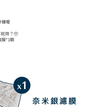
分鐘喔
就用？🥺
膜*1顆