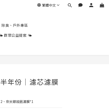
繁體中文
、除臭、戶外專區
🌤️ 群眾公益提案 🌤️
立即購買
T｜半年份｜濾芯濾膜
2、奈米銀殺菌濾膜*1