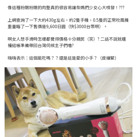
像這種粉嫩粉嫩的肉墊真的很容易讓柴媽們少女心大噴發！???
上網查詢了一下大約430g左右，約2隻手機，0.5隻的正常吹風機
重量瞄了一下售價是9,600日圓（快$3000台幣啊）。
啊女人想手滑時怎樣都覺得價格十分親民（笑）? 二話不說就櫃
檯結帳準備帶回台灣伺候主子們嚕?
嗨嗨表示：這個能吃嗎？？還是這是愛的小手？（皮繃緊）