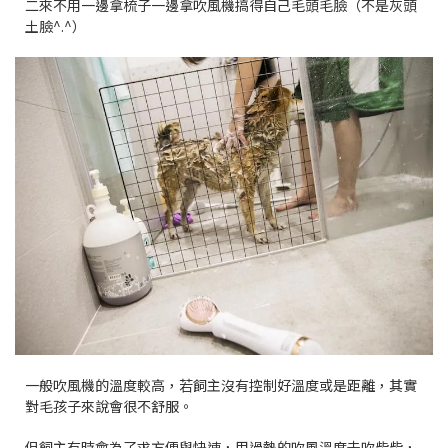
二來不用一邊拿梳子一邊拿吹風機搞得自己毛頭毛臉（不是灰頭
土臉^.^）
一般吹風機的溫度較高，若飼主沒有控制好溫度或是距離，其實
對毛孩子來說會很不舒服。
但飼主有時會為了求方便與快速，用過熱的吹風溫度去吹柴柴，