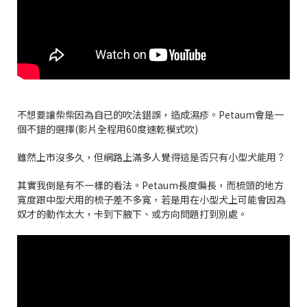
不想要讓柴柴因為自已的吹法錯誤，造成濕疹。Petaum會是一
個不錯的選擇(影片全程用60度速乾模式吹)
雖然上市沒多久，但網路上滿多人覺得這是否只有小型犬能用？
其實我倒是有不一樣的看法。Petaum長度偏長，而梳頭的地方
寬度跟中型犬用的梳子差不多寬，若是用在小型犬上可能會因為
奴才的動作太大，卡到下腋下、或方向問題打到別處。