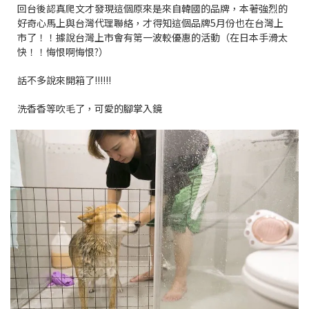
回台後認真爬文才發現這個原來是來自韓國的品牌，本著強烈的
好奇心馬上與台灣代理聯絡，才得知這個品牌5月份也在台灣上
市了！！據說台灣上市會有第一波較優惠的活動（在日本手滑太
快！！悔恨啊悔恨?）
話不多說來開箱了!!!!!!
洗香香等吹毛了，可愛的腳掌入鏡