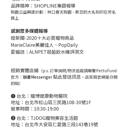
品牌精神：SHOPLINE專題報導
狗園公益興建計劃：林口春天狗園 - 將您的大名刻印在芳名
錄上
感謝眾多媒體報導
妞新聞-2020十大必買寵物商品
MarieClaire美麗佳人、
PopDail
y
愛貓誌｜ALNPET殺菌飲水機評測文
經銷實體店鋪
（p.s. 訂單詢問/物流追蹤請聯繫PettoFund
點此發送訊息
官方：
臉書Messenger
，店家與官網是分開
的呦）
❶ 台北：
寵博健康動物醫院
地址：台北市松山區三民路108-30號1F
營業時間：10:30-19:00
❷ 台北：
TJDOG寵物美容生活館
地址：台北市大安區仁愛路三段143巷19號