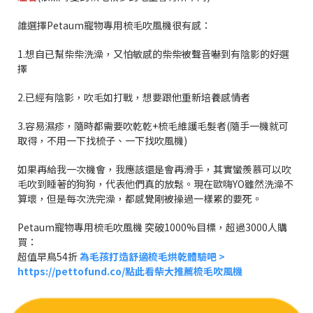
誰選擇Petaum寵物專用梳毛吹風機很有感：
1.想自已幫柴柴洗澡，又怕敏感的柴柴被聲音嚇到有陰影的好選
擇
2.已經有陰影，吹毛如打戰，想要跟他重新培養感情者
3.容易濕疹，隨時都需要吹乾乾+梳毛維護毛髮者(隨手一機就可
取得，不用一下找梳子、一下找吹風機)
如果再給我一次機會，我應該還是會再滑手，其實蠻羨慕可以吹
毛吹到睡著的狗狗，代表他們真的放鬆。現在歐嗨YO雖然洗澡不
算壞，但是每次洗完澡，都感覺剛被操過一樣累的要死。
Petaum寵物專用梳毛吹風機 突破1000%目標，超過3000人購
買：
超值早鳥54折
為毛孩打造舒適梳毛烘乾體驗吧 >
https://pettofund.co/點此看柴大推薦梳毛吹風機