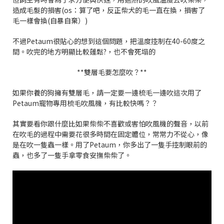
造成毛髮的損害(os：算了吧，反正柴犬的毛一直在換，損害了
毛一樣會換(自暴自棄）)
不過Petaum很貼心的想到這個問題，把溫度控制在40-60度之
間。吹完的地方明顯比較蓬鬆?，也不會死塌的
**雙層毛要怎麼吹？**
如果你養的狗擁有雙層毛，請一定要一邊梳毛一邊吹這次用了
Petaum寵物專用梳毛吹風機，有比較快嗎？？
其實要看你跟什麼比如果柴柴不喜歡或害怕吹風機的聲音，以前
在吹毛的過程中需要花很多時間在固定體位，常常力不從心，像
是在吹一隻蟲一樣。用了Petaum，你多出了一隻手控制眼前的
蟲，也多了一隻手拿零食安撫柴柴了。