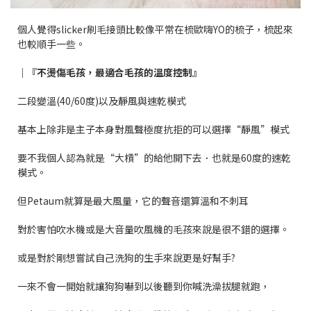
個人覺得slicker刷毛接頭比較像平常在梳歐嗨YO的梳子，梳起來
也較順手一些。
｜『不燙傷毛孩，最適合毛孩的溫度控制』
二段變溫(40/60度)以及靜風與速乾模式
基本上除非是主子本身對風聲極度抗拒的可以選擇“靜風”模式
要不我個人認為就是“大槓”的給他開下去．也就是60度的速乾
模式。
但Petaum就算是最大風量，它的聲音還算溫和不刺耳
對於害怕吹水機或是大音量吹風機的毛孩來說是很不錯的選擇。
或是對於剛想嘗試自己洗狗的生手來說更是好幫手?
一來不會一開始就讓狗狗嚇到以後聽到你喊洗澡拔腿就跑，