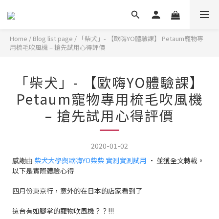
Home
/
Blog list page
/
「柴犬」- 【歐嗨YO體驗課】 Petaum寵物專
用梳毛吹風機 – 搶先試用心得評價
「柴犬」- 【歐嗨YO體驗課】
Petaum寵物專用梳毛吹風機
– 搶先試用心得評價
2020-01-02
感謝由
柴犬大學與歐嗨YO柴柴 實測實測試用
· 並獲全文轉載。
以下是實際體驗心得
四月份東京行，意外的在日本的店家看到了
這台有如腳掌的寵物吹風機？？!!!