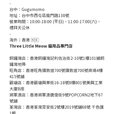
-
台中：
Gugumomo
地址：
台中市西屯區龍門路138號
營業時間：10:00-18:00 (平日)、11:00-17:00(六)、
禮拜天公休
-
海外｜香港 🇭🇰
Three Little Meow 貓用品專門店
銅鑼灣店：
香港銅鑼灣記利佐治街2-10號1樓101鋪銅
鑼灣地帶
旺角店：香港旺角彌敦道700號彌敦道700號商場4樓
415號舖
觀塘店：香港觀塘興業街16-18號8樓801號美興工業
大廈B座
將軍澳店：香港將軍澳唐俊街9號POPCORN2地下67
號舖
荃灣店：香港荃灣眾安街2號樓2019號舖68號 千色匯
1期