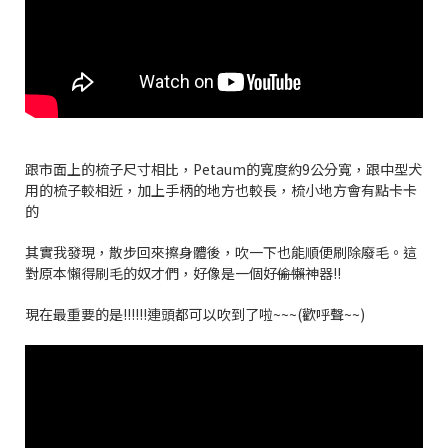
跟市面上的梳子尺寸相比，Petaum的寬度約9公分寬，跟中型犬
用的梳子較相近，加上手柄的地方也較長，梳小地方會有點卡卡
的
其實我發現，散步回來擦身體後，吹一下也能順便刷除廢毛。這
對原本懶得刷毛的奴才們，好像是一個好
偷懶
神器!!
現在最重要的是!!!!!!連頭都可以吹到了啦~~~(歡呼聲~~)