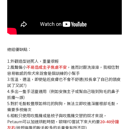
總結優缺點：
1.外觀造型迷死人，重量很輕
2.風聲偏小
不易造成主子焦慮不安
，進而討厭洗澡澡，我相信對
容易敏感的柴犬來說會是個訓練的小幫手
3.恆溫、適溫，即使貼近皮膚也不會不舒適(校長拿了自已的頭皮
試了又試?)
4.多出一隻手活靈運用（例如安撫主子或幫自己吸到狗毛的鼻子
抓癢～誤）
5.對於毛髮較豐厚如棉花的狗狗，無法立即吹進深層根部毛髮，
需要多梳幾次
6.相較只使用吹風機或是梳子與吹風機交替的奴才來說，
Petaum可以加速烘乾時間，歐嗨YO嘗試下來大約要
20-40分鐘
左右
(依照每隻的軟毛較多的毛量會有所不同)