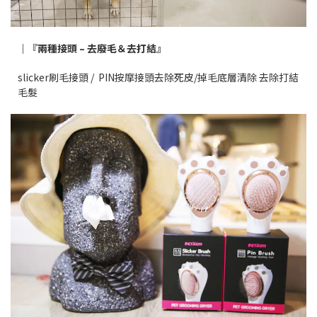
｜『兩種接頭 – 去廢毛＆去打結』
slicker刷毛接頭 / PIN按摩接頭去除死皮/掉毛底層清除 去除打結
毛髮